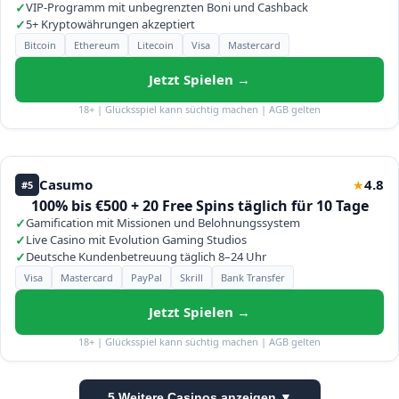
✓
VIP-Programm mit unbegrenzten Boni und Cashback
✓
5+ Kryptowährungen akzeptiert
Bitcoin
Ethereum
Litecoin
Visa
Mastercard
Jetzt Spielen →
18+ | Glücksspiel kann süchtig machen | AGB gelten
Casumo
4.8
★
#5
100% bis €500 + 20 Free Spins täglich für 10 Tage
✓
Gamification mit Missionen und Belohnungssystem
✓
Live Casino mit Evolution Gaming Studios
✓
Deutsche Kundenbetreuung täglich 8–24 Uhr
Visa
Mastercard
PayPal
Skrill
Bank Transfer
Jetzt Spielen →
18+ | Glücksspiel kann süchtig machen | AGB gelten
5 Weitere Casinos anzeigen ▼