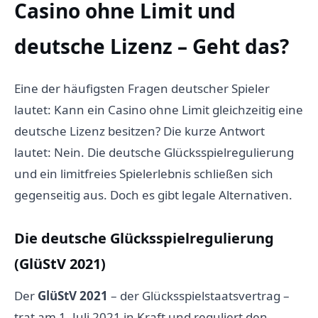
Casino ohne Limit und
deutsche Lizenz – Geht das?
Eine der häufigsten Fragen deutscher Spieler
lautet: Kann ein Casino ohne Limit gleichzeitig eine
deutsche Lizenz besitzen? Die kurze Antwort
lautet: Nein. Die deutsche Glücksspielregulierung
und ein limitfreies Spielerlebnis schließen sich
gegenseitig aus. Doch es gibt legale Alternativen.
Die deutsche Glücksspielregulierung
(GlüStV 2021)
Der
GlüStV 2021
– der Glücksspielstaatsvertrag –
trat am 1. Juli 2021 in Kraft und reguliert den