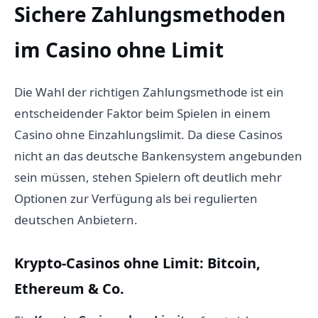
Sichere Zahlungsmethoden
im Casino ohne Limit
Die Wahl der richtigen Zahlungsmethode ist ein
entscheidender Faktor beim Spielen in einem
Casino ohne Einzahlungslimit. Da diese Casinos
nicht an das deutsche Bankensystem angebunden
sein müssen, stehen Spielern oft deutlich mehr
Optionen zur Verfügung als bei regulierten
deutschen Anbietern.
Krypto-Casinos ohne Limit: Bitcoin,
Ethereum & Co.