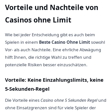
Vorteile und Nachteile von
Casinos ohne Limit
Wie bei jeder Entscheidung gibt es auch beim
Spielen in einem
Beste Casino Ohne Limit
sowohl
Vor- als auch Nachteile. Eine ehrliche Abwägung
hilft Ihnen, die richtige Wahl zu treffen und
potenzielle Risiken besser einzuschätzen.
Vorteile: Keine Einzahlungslimits, keine
5-Sekunden-Regel
Die Vorteile eines
Casino ohne 5 Sekunden Regel
und
ohne Einsatzgrenzen sind für viele Spieler der