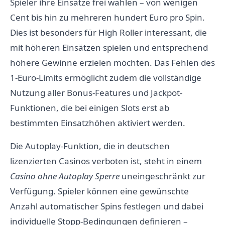
Spieler ihre Einsätze frei wählen – von wenigen
Cent bis hin zu mehreren hundert Euro pro Spin.
Dies ist besonders für High Roller interessant, die
mit höheren Einsätzen spielen und entsprechend
höhere Gewinne erzielen möchten. Das Fehlen des
1-Euro-Limits ermöglicht zudem die vollständige
Nutzung aller Bonus-Features und Jackpot-
Funktionen, die bei einigen Slots erst ab
bestimmten Einsatzhöhen aktiviert werden.
Die Autoplay-Funktion, die in deutschen
lizenzierten Casinos verboten ist, steht in einem
Casino ohne Autoplay Sperre
uneingeschränkt zur
Verfügung. Spieler können eine gewünschte
Anzahl automatischer Spins festlegen und dabei
individuelle Stopp-Bedingungen definieren –