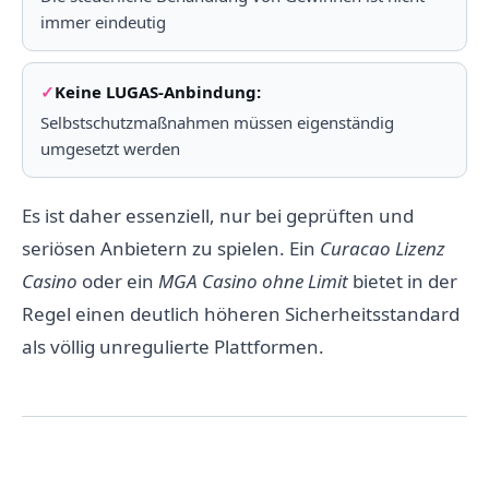
immer eindeutig
Keine LUGAS-Anbindung:
Selbstschutzmaßnahmen müssen eigenständig
umgesetzt werden
Es ist daher essenziell, nur bei geprüften und
seriösen Anbietern zu spielen. Ein
Curacao Lizenz
Casino
oder ein
MGA Casino ohne Limit
bietet in der
Regel einen deutlich höheren Sicherheitsstandard
als völlig unregulierte Plattformen.