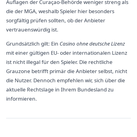
Auflagen der Curaçao-Behörde weniger streng als
die der MGA, weshalb Spieler hier besonders
sorgfältig prüfen sollten, ob der Anbieter
vertrauenswürdig ist.
Grundsätzlich gilt: Ein
Casino ohne deutsche Lizenz
mit einer gültigen EU- oder internationalen Lizenz
ist nicht illegal für den Spieler. Die rechtliche
Grauzone betrifft primär die Anbieter selbst, nicht
die Nutzer. Dennoch empfehlen wir, sich über die
aktuelle Rechtslage in Ihrem Bundesland zu
informieren.